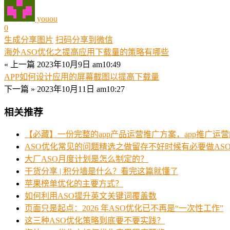
youou
0
生成分享图片
扫码分享到微信
海外ASO优化之提高应用下载量的策略有哪些
« 上一篇
2023年10月9日 am10:49
APP如何设计应用的屏幕截图以提高下载量
下一篇 »
2023年10月11日 am10:27
相关推荐
【必藏】一份完整的app产品运营推广方案，app推广运营
ASO优化常见的问题精选之做留存不好时候有必要做AS
大厂ASO月度计划是怎么制定的？
干货分享 | 积分墙是什么？看完这篇就懂了
苹果榜单优化的主要方式？
如何利用ASO提升英文关键词覆盖数
页面只是起点：2026 年ASO优化已不再是“一次性工作”
这三种ASO优化策略到底要不要实践？