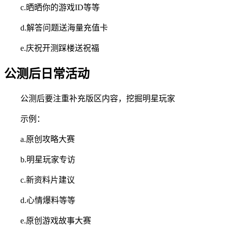
c.晒晒你的游戏ID等等
d.解答问题送海量充值卡
e.庆祝开测踩楼送祝福
公测后日常活动
公测后要注重补充版区内容，挖掘明星玩家
示例：
a.原创攻略大赛
b.明星玩家专访
c.新资料片建议
d.心情爆料等等
e.原创游戏故事大赛