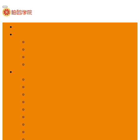
首页
APP推广
app下载量
app激活量
app留存量
积分墙
应用商店广告
应用宝
华为应用商店
魅族应用商店
豌豆荚应用商店
vivo应用商店
oppo应用商店
360手机助手
小米应用商店
百度手机助手