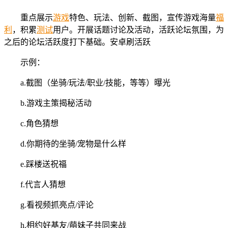
重点展示
游戏
特色、玩法、创新、截图，宣传游戏海量
福
利
，积累
测试
用户。开展话题讨论及活动，活跃论坛氛围，为
之后的论坛活跃度打下基础。安卓刷活跃
示例：
a.截图（坐骑/玩法/职业/技能，等等）曝光
b.游戏主策揭秘活动
c.角色猜想
d.你期待的坐骑/宠物是什么样
e.踩楼送祝福
f.代言人猜想
g.看视频抓亮点/评论
h.相约好基友/萌妹子共同来战