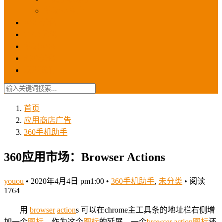
苹果ios商店
ASO优化
GEO优化
苹果ASA
SEO优化
联系我们
首页
应用商店广告
360手机助手
360应用市场：Browser Actions
youou
•
2020年4月4日 pm1:00
•
360手机助手
,
未分类
•
阅读
1764
用
browser
action
s 可以在chrome主工具条的地址栏右侧增
加一个
图标
。作为这个
图标
的延展，一个
browser
action
图标
还