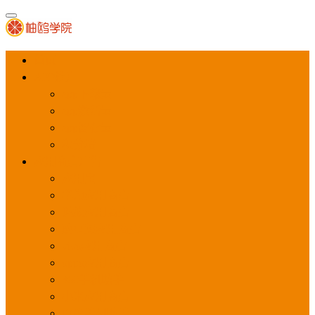
首页
APP推广
app下载量
app激活量
app留存量
积分墙
应用商店广告
应用宝
华为应用商店
魅族应用商店
豌豆荚应用商店
vivo应用商店
oppo应用商店
360手机助手
小米应用商店
百度手机助手