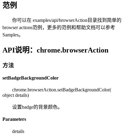
范例
你可以在 examples/api/browserAction目录找到简单的
browser actions范例，更多的范例和帮助文档可以参考
Samples。
API说明：chrome.browserAction
方法
setBadgeBackgroundColor
chrome.browserAction.setBadgeBackgroundColor(
object details
)
设置badge的背景颜色。
Parameters
details