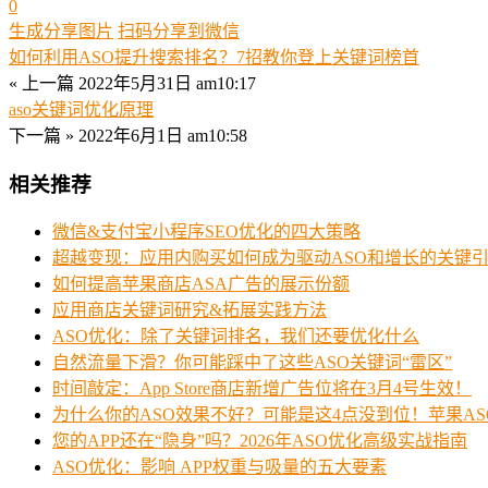
0
生成分享图片
扫码分享到微信
如何利用ASO提升搜索排名？7招教你登上关键词榜首
« 上一篇
2022年5月31日 am10:17
aso关键词优化原理
下一篇 »
2022年6月1日 am10:58
相关推荐
微信&支付宝小程序SEO优化的四大策略
超越变现：应用内购买如何成为驱动ASO和增长的关键
如何提高苹果商店ASA广告的展示份额
应用商店关键词研究&拓展实践方法
ASO优化：除了关键词排名，我们还要优化什么
自然流量下滑？你可能踩中了这些ASO关键词“雷区”
时间敲定：App Store商店新增广告位将在3月4号生效！
为什么你的ASO效果不好？可能是这4点没到位！苹果AS
您的APP还在“隐身”吗？2026年ASO优化高级实战指南
ASO优化：影响 APP权重与吸量的五大要素