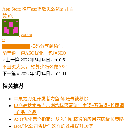
App Store 推广
aso指数怎么达到几百
赞
(0)
youou
0
生成分享图片
扫码分享到微信
简单谈一谈ASO优化，包括SEO
« 上一篇
2022年5月14日 am10:51
不当冤大头， 预算少怎么做ASO
下一篇 »
2022年5月14日 am11:11
相关推荐
苹果为刀俎开发者为鱼肉-账号被移除
电商高搜索高点击爆款标题写法：主词+蓝海词+长尾词
_商品_产品
ASO优化完全指南：从入门到精通的应用商店增长策略
aso优化公司告诉你这样的效果提升10倍