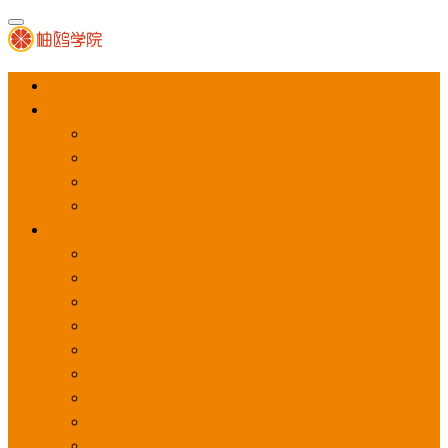
首页
APP推广
app下载量
app激活量
app留存量
积分墙
应用商店广告
应用宝
华为应用商店
魅族应用商店
豌豆荚应用商店
vivo应用商店
oppo应用商店
360手机助手
小米应用商店
百度手机助手