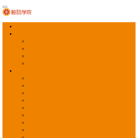
首页
APP推广
app下载量
app激活量
app留存量
积分墙
应用商店广告
应用宝
华为应用商店
魅族应用商店
豌豆荚应用商店
vivo应用商店
oppo应用商店
360手机助手
小米应用商店
百度手机助手