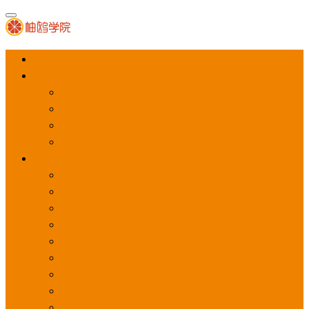
首页
APP推广
app下载量
app激活量
app留存量
积分墙
应用商店广告
应用宝
华为应用商店
魅族应用商店
豌豆荚应用商店
vivo应用商店
oppo应用商店
360手机助手
小米应用商店
百度手机助手