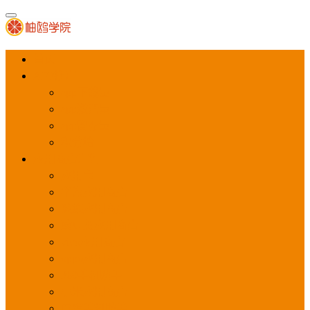
首页
APP推广
app下载量
app激活量
app留存量
积分墙
应用商店广告
应用宝
华为应用商店
魅族应用商店
豌豆荚应用商店
vivo应用商店
oppo应用商店
360手机助手
小米应用商店
百度手机助手