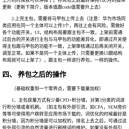
上升的时候就可以停掉了。养完包之后最好保持1次/月的版本
更新（更新下简介，版本值跟codo值需要升上去）
2.上完主包，需要将马甲包上传上去（注意：华为市场同
类应用在同一个主体可以上传3个，再往上会有风险，需做好
各个功能开关，UI，结构布局要跟主包不一致，上架前需通
过后台的开关进行主包与马甲包的功能差异化，即通过开关使
得主包跟马甲包的功能不一致，上架审核通过后再关闭开关，
调至正常。如果不是同一个主体上传，只需要更换UI跟结构
布局就可以上架了），跟主包一样进行养包，一样的操作。
四、 养包之后的操作
（基础权重到一个零界点，需要下载量加权）
1、主包获量方式有少量CPD+积分墙，对第3分类的词进
行积分墙或者机刷。（如主包有外部引流，如CPA，SEM竞价
等等可使得用户跳转至应用市场下载的，词优化的时候最好是
积分墙，因为积分墙是可以加权的，排名上去之后，可通过这
些外部引流的自然流量进行刷榜词的维护。如果没有外部引