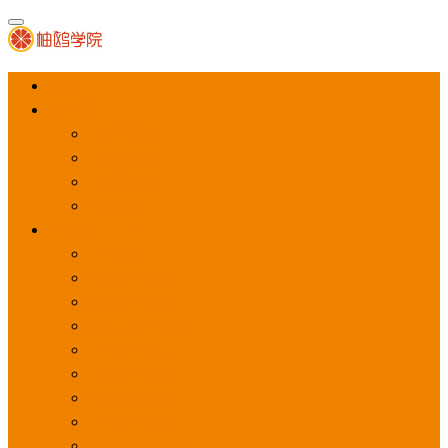
首页
APP推广
app下载量
app激活量
app留存量
积分墙
应用商店广告
应用宝
华为应用商店
魅族应用商店
豌豆荚应用商店
vivo应用商店
oppo应用商店
360手机助手
小米应用商店
百度手机助手