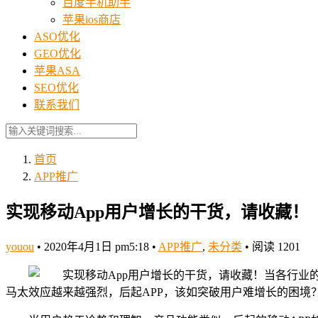
百度手机助手
苹果ios商店
ASO优化
GEO优化
苹果ASA
SEO优化
联系我们
首页
APP推广
实现移动App用户增长的干货，请收藏！
youou
•
2020年4月1日 pm5:18
•
APP推广
,
未分类
•
阅读 1201
当各行业
马太效应
越来越强烈，后起APP，该如突破用户难增长的困境？