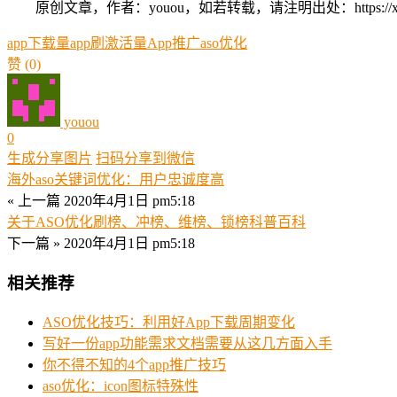
原创文章，作者：youou，如若转载，请注明出处：https://xue.you
app下载量
app刷激活量
App推广
aso优化
赞
(0)
youou
0
生成分享图片
扫码分享到微信
海外aso关键词优化：用户忠诚度高
« 上一篇
2020年4月1日 pm5:18
关于ASO优化刷榜、冲榜、维榜、锁榜科普百科
下一篇 »
2020年4月1日 pm5:18
相关推荐
ASO优化技巧：利用好App下载周期变化
写好一份app功能需求文档需要从这几方面入手
你不得不知的4个app推广技巧
aso优化：icon图标特殊性