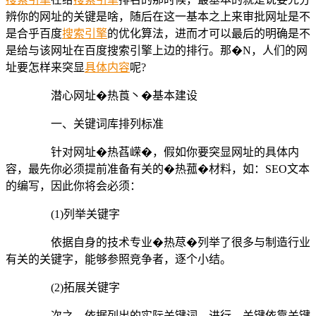
辨你的网址的关键是啥，随后在这一基本之上来审批网址是不
是合乎百度
搜索引擎
的优化算法，进而才可以最后的明确是不
是给与该网址在百度搜索引擎上边的排行。那�N，人们的网
址要怎样来突显
具体内容
呢?
潜心网址�热莨丶�基本建设
一、关键词库排列标准
针对网址�热萏嵘�，假如你要突显网址的具体内
容，最先你必须提前准备有关的�热菰�材料，如：SEO文本
的编写，因此你将会必须：
(1)列举关键字
依据自身的技术专业�热荩�列举了很多与制造行业
有关的关键字，能够参照竞争者，逐个小结。
(2)拓展关键字
次之，依据列出的实际关键词，进行，关键依靠关键