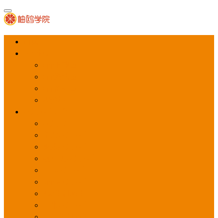
首页
APP推广
app下载量
app激活量
app留存量
积分墙
应用商店广告
应用宝
华为应用商店
魅族应用商店
豌豆荚应用商店
vivo应用商店
oppo应用商店
360手机助手
小米应用商店
百度手机助手