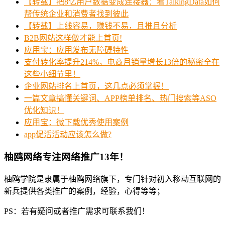
【转载】把8亿用户数据变成连接器：看TalkingData如何
帮传统企业和消费者找到彼此
【转载】上线容易，赚钱不易，且推且分析
B2B网站这样做才能上首页!
应用宝：应用发布无障碍特性
支付转化率提升214%，电商月销量增长13倍的秘密全在
这些小细节里！
企业网站排名上首页，这几点必须掌握！
一篇文章搞懂关键词、APP榜单排名、热门搜索等ASO
优化知识！
应用宝：微下载优秀使用案例
app促活活动应该怎么做?
柚鸥网络专注网络推广13年！
柚鸥学院是隶属于柚鸥网络旗下，专门针对初入移动互联网的
新兵提供各类推广的案例，经验，心得等等；
PS：若有疑问或者推广需求可联系我们！