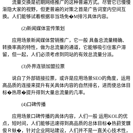
流量交换是初期网络推广的这种普遍方式。尽管它已慢慢
渐隐大家的视野，但更普遍的对策之首是广告词室内空间互
换。人们能够试着根据非当场免�M排污具体内容。
(2)新闻媒体宣传策划
应用场景新闻媒体营销推广，它一般 具备总流量精确、
转换率高的特性，做为总流量的通道，它能够吸引住客户滞
留，但一起，人们必须考虑到同站的有效总流量分派。
(3)外界连锁加盟拉票
说白了外部链接拉票，或许是应用场景SEO的角度，运用
高品质的连接来提升有关具体内容的自然排名，进而使总体目
标�热荩�提升得到大量总流量的几率。
(4)口碑传播
应用场景口碑传播的具体内容，人们一般 运用KOL的优
点，短时间，人们能够迅速得到高品质的总体目标�热葑芰髁
俊Ｒ蚨�，针对企业网站建设，人们并不是一直关心技术性，