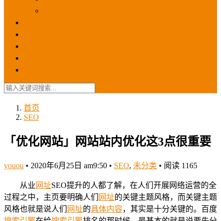
苹果ios商店
ASO优化
GEO优化
苹果ASA
SEO优化
联系我们
首页
SEO
「优化网站」网站站内优化这3点很重要
youou
•
2020年6月25日 am9:50
•
SEO
,
未分类
•
阅读 1165
从业
网址
SEO提升的人都了解，在人们开展网络运营的全
过程之中，主页要明确人们
网址
的关键主题风格，而关键主题
风格也就是说人们
网址
的
具体内容
，其实是十分关键的。百度
搜索引擎
在给
搜索引擎
排名的那时候，最基本的就是说要先分