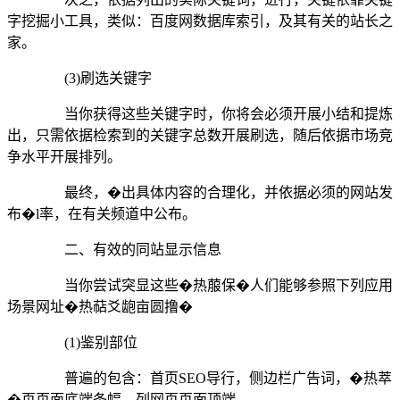
字挖掘小工具，类似：百度网数据库索引，及其有关的站长之
家。
(3)刷选关键字
当你获得这些关键字时，你将会必须开展小结和提炼
出，只需依据检索到的关键字总数开展刷选，随后依据市场竞
争水平开展排列。
最终，�出具体内容的合理化，并依据必须的网站发
布�l率，在有关频道中公布。
二、有效的同站显示信息
当你尝试突显这些�热菔保�人们能够参照下列应用
场景网址�热萜爻龅亩圆撸�
(1)鉴别部位
普遍的包含：首页SEO导行，侧边栏广告词，�热萃
�页页面底端条幅，列网页页面顶端。