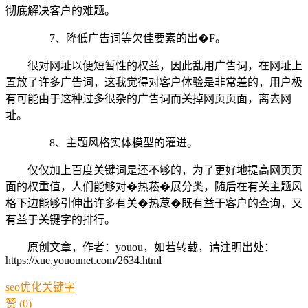
彻底解决客户的难题。
7、降低广告词等欠佳要素的出�F。
很对网址以便短暂性的权益，因此乱用广告词，在网址上
置放了许多广告词，这我觉得对客户体验是非常差的，用户极
有可能由于这种过多很杂的广告词而关掉网页页面，离去网
址。
8、主题风格实体模型的灌进。
仅仅加上百度关键词是还不够的，为了更好地提高网页页
面的权重值，人们能够对�热菘�展分类，随后在有关主题风
格下边能够引伸出许多有关�热荩�既有益于客户的查询，又
有益于关键字的排行。
原创文章，作者：youou，如若转载，请注明出处：
https://xue.youounet.com/2634.html
seo
优化
关键字
赞
(0)