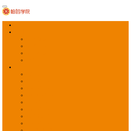
首页
APP推广
app下载量
app激活量
app留存量
积分墙
应用商店广告
应用宝
华为应用商店
魅族应用商店
豌豆荚应用商店
vivo应用商店
oppo应用商店
360手机助手
小米应用商店
百度手机助手