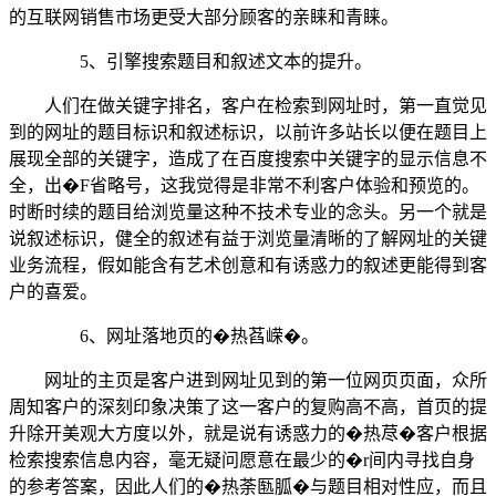
的互联网销售市场更受大部分顾客的亲睐和青睐。
5、引擎搜索题目和叙述文本的提升。
人们在做关键字排名，客户在检索到网址时，第一直觉见
到的网址的题目标识和叙述标识，以前许多站长以便在题目上
展现全部的关键字，造成了在百度搜索中关键字的显示信息不
全，出�F省略号，这我觉得是非常不利客户体验和预览的。
时断时续的题目给浏览量这种不技术专业的念头。另一个就是
说叙述标识，健全的叙述有益于浏览量清晰的了解网址的关键
业务流程，假如能含有艺术创意和有诱惑力的叙述更能得到客
户的喜爱。
6、网址落地页的�热萏嵘�。
网址的主页是客户进到网址见到的第一位网页页面，众所
周知客户的深刻印象决策了这一客户的复购高不高，首页的提
升除开美观大方度以外，就是说有诱惑力的�热荩�客户根据
检索搜索信息内容，毫无疑问愿意在最少的�r间内寻找自身
的参考答案，因此人们的�热荼匦胍�与题目相对性应，而且