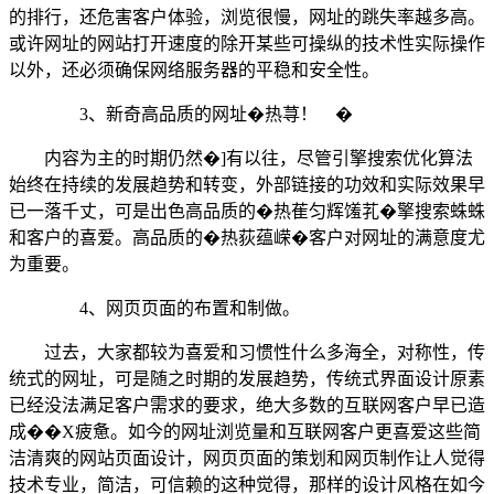
的排行，还危害客户体验，浏览很慢，网址的跳失率越多高。
或许网址的网站打开速度的除开某些可操纵的技术性实际操作
以外，还必须确保网络服务器的平稳和安全性。
3、新奇高品质的网址�热荨！ �
内容为主的时期仍然�]有以往，尽管引擎搜索优化算法
始终在持续的发展趋势和转变，外部链接的功效和实际效果早
已一落千丈，可是出色高品质的�热萑匀辉馐芤�擎搜索蛛蛛
和客户的喜爱。高品质的�热荻蕴嵘�客户对网址的满意度尤
为重要。
4、网页页面的布置和制做。
过去，大家都较为喜爱和习惯性什么多海全，对称性，传
统式的网址，可是随之时期的发展趋势，传统式界面设计原素
已经没法满足客户需求的要求，绝大多数的互联网客户早已造
成��X疲惫。如今的网址浏览量和互联网客户更喜爱这些简
洁清爽的网站页面设计，网页页面的策划和网页制作让人觉得
技术专业，简洁，可信赖的这种觉得，那样的设计风格在如今