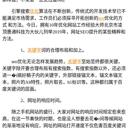
引擎搜索
优化
算法在不断创新，传统式的开发技术早已不
能满足市场需求，工作员们必须探寻开拓创新的
seo
优化的方
式 和方法。今日，拥有10年优化网站工作经验大师北京市凌
顶惠通科技为大伙儿列举2019年，网址SEO提升的某些精粹和
方法。
1、
关键字
词的合理布局和加上。
seo优化无论怎样发展趋势，
关键字
至始至终都很关键，
关键字除开要合理布局有搜索指数，有搜索指数以外，还必须
进一�i搞好稿子内的关键字，外部链接锚文本，锚文本锚文
本，照片的Alt特性，照片取名，h1标识等。这种都归属于百
度关键词的层面。
2、网址的响应时间。
随之手机网站的盛行，大家对网址的响应时间规定愈来愈
高，在这一节奏快的时期，也是没人想要去花�r间等候网站
的渐渐地没有响应，网址的网站打开速度不仅危害百度关键词