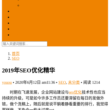
苹果ios商店
ASO优化
GEO优化
苹果ASA
SEO优化
联系我们
首页
SEO
2019年SEO优化精华
youou
•
2020年6月12日 am11:36
•
SEO
,
未分类
•
阅读 1214
时期在飞速发展，企业网站建设与
seo
优化
技术性也应当
持续的升级，可是如今许多工作员还要滞留在每日的发做外
链，做个洗稿上，随后就是说平躺着静看重要的排行，我觉得
那样做，不免会一些太过度out。