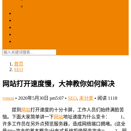
苹果ios商店
ASO优化
GEO优化
苹果ASA
SEO优化
联系我们
首页
SEO
网站打开速度慢，大神教你如何解决
youou
•
2020年5月30日 pm5:07
•
SEO
,
未分类
•
阅读 1118
提到
网站
打开速度的十分卡屏，工作人员们始终满脸苦
恼。下面大家简单讲一下
网站
地址速度为什么变卡： 1、
许多工作员在另外点预览服务器，造成网络端口拥堵。(这全
是ddos攻击的基本概念(分布式系统拒绝服务攻击)) 2、网