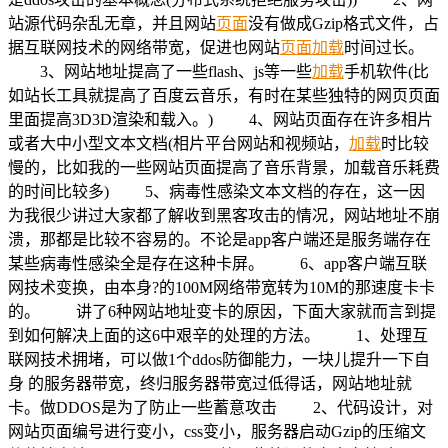
站源代码杂乱无章，并且网站
页面
没有做成Gzip格式文件，占
据互联网技术的网络带宽，促进也网站
页面
加载
时间过长。
3、网站地址提高了一些flash、js等一些
加载
手机软件(比
如站长工具就提高了百度云音乐，有时在某些独特的网页页面
里面提高3D3D渲染和载入。) 4、网站页面存在许多相片
或者大中小型文本文档(相片平台网站和视频站，
加载
时比较
慢的，比如我的一些网站页面提高了音乐背景，加载音乐耗费
的时间比较多) 5、病毒性感染文本文档的存在，这一因
为我很少讲过大家都了解收到黑客攻击的情况，网站地址不崩
溃，那都是比较不容易的。不论是app客户端还是服务端存在
某些病毒性感染全是存在这种卡屏。 6、app客户端互联
网技术变换，由本身?的100M网络带宽转为10M的那速度卡卡
的。 讲了6种网站地址变卡的原因，下面大家就而言到提
到如何解决上面的这6中艰辛的处理的方法。 1、处理互
联网技术拥堵，可以做1个ddos防御能力，一块儿提升一下自
身 的服务器带宽，终归服务器带宽过低得话，网站地址就
卡。做DDOS是为了防止一些蓄意攻击 2、代码设计，对
网站页面编号进行变小，css变小，服务器启动Gzip的压缩文