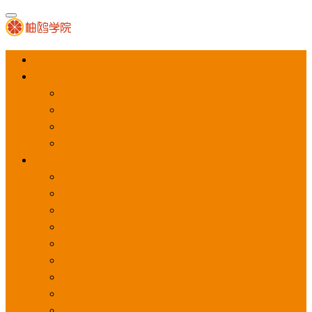
首页
APP推广
app下载量
app激活量
app留存量
积分墙
应用商店广告
应用宝
华为应用商店
魅族应用商店
豌豆荚应用商店
vivo应用商店
oppo应用商店
360手机助手
小米应用商店
百度手机助手