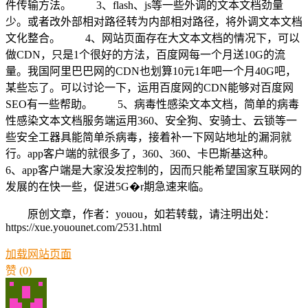
件传输方法。 3、flash、js等一些外调的文本文档劲量
少。或者改外部相对路径转为内部相对路径，将外调文本文档
文化整合。 4、网站页面存在大文本文档的情况下，可以
做CDN，只是1个很好的方法，百度网每一个月送10G的流
量。我国阿里巴巴网的CDN也划算10元1年吧一个月40G吧，
某些忘了。可以讨论一下，运用百度网的CDN能够对百度网
SEO有一些帮助。 5、病毒性感染文本文档，简单的病毒
性感染文本文档服务端运用360、安全狗、安骑士、云锁等一
些安全工器具能简单杀病毒，接着补一下网站地址的漏洞就
行。app客户端的就很多了，360、360、卡巴斯基这种。
6、app客户端是大家没发控制的，因而只能希望国家互联网的
发展的在快一些，促进5G�r期急速来临。
原创文章，作者：youou，如若转载，请注明出处：
https://xue.youounet.com/2531.html
加载
网站
页面
赞
(0)