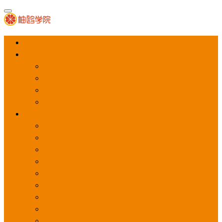
首页
APP推广
app下载量
app激活量
app留存量
积分墙
应用商店广告
应用宝
华为应用商店
魅族应用商店
豌豆荚应用商店
vivo应用商店
oppo应用商店
360手机助手
小米应用商店
百度手机助手