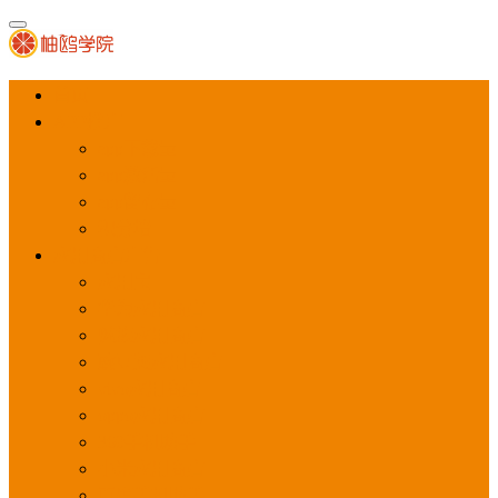
首页
APP推广
app下载量
app激活量
app留存量
积分墙
应用商店广告
应用宝
华为应用商店
魅族应用商店
豌豆荚应用商店
vivo应用商店
oppo应用商店
360手机助手
小米应用商店
百度手机助手