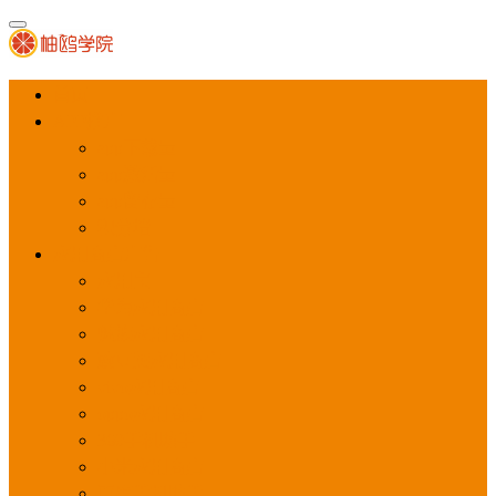
首页
APP推广
app下载量
app激活量
app留存量
积分墙
应用商店广告
应用宝
华为应用商店
魅族应用商店
豌豆荚应用商店
vivo应用商店
oppo应用商店
360手机助手
小米应用商店
百度手机助手