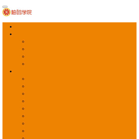
首页
APP推广
app下载量
app激活量
app留存量
积分墙
应用商店广告
应用宝
华为应用商店
魅族应用商店
豌豆荚应用商店
vivo应用商店
oppo应用商店
360手机助手
小米应用商店
百度手机助手