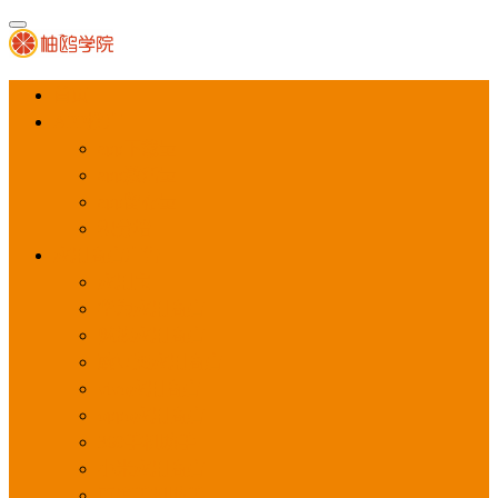
首页
APP推广
app下载量
app激活量
app留存量
积分墙
应用商店广告
应用宝
华为应用商店
魅族应用商店
豌豆荚应用商店
vivo应用商店
oppo应用商店
360手机助手
小米应用商店
百度手机助手