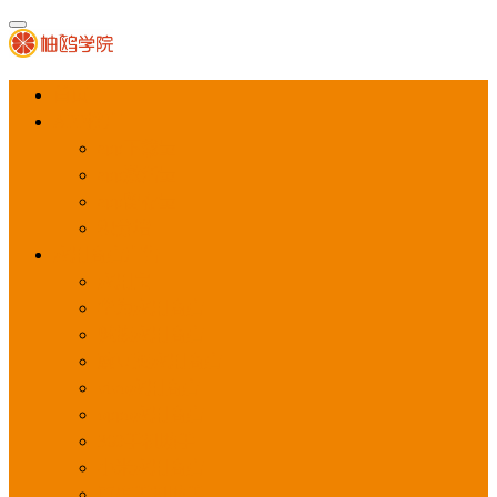
首页
APP推广
app下载量
app激活量
app留存量
积分墙
应用商店广告
应用宝
华为应用商店
魅族应用商店
豌豆荚应用商店
vivo应用商店
oppo应用商店
360手机助手
小米应用商店
百度手机助手