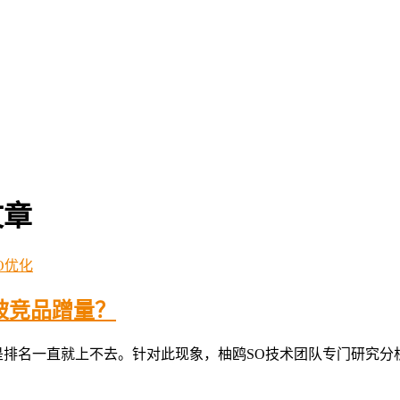
文章
O优化
在被竞品蹭量？
名一直就上不去。针对此现象，柚鸥SO技术团队专门研究分析了5