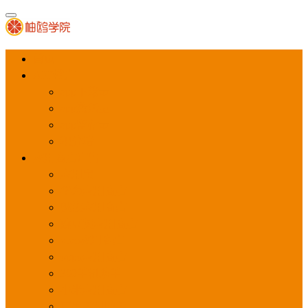
首页
APP推广
app下载量
app激活量
app留存量
积分墙
应用商店广告
应用宝
华为应用商店
魅族应用商店
豌豆荚应用商店
vivo应用商店
oppo应用商店
360手机助手
小米应用商店
百度手机助手