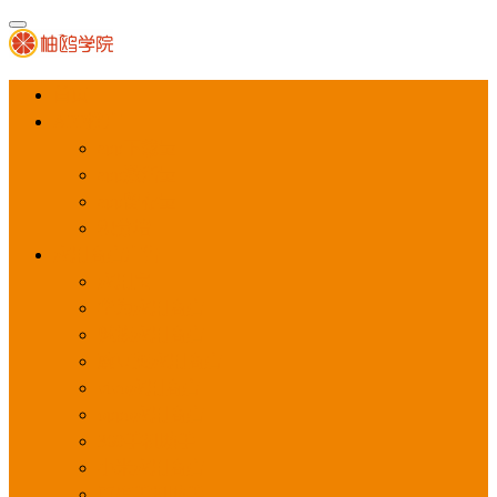
首页
APP推广
app下载量
app激活量
app留存量
积分墙
应用商店广告
应用宝
华为应用商店
魅族应用商店
豌豆荚应用商店
vivo应用商店
oppo应用商店
360手机助手
小米应用商店
百度手机助手