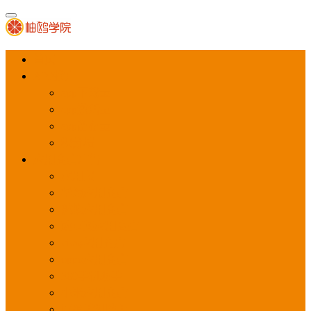
首页
APP推广
app下载量
app激活量
app留存量
积分墙
应用商店广告
应用宝
华为应用商店
魅族应用商店
豌豆荚应用商店
vivo应用商店
oppo应用商店
360手机助手
小米应用商店
百度手机助手