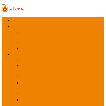
首页
APP推广
app下载量
app激活量
app留存量
积分墙
应用商店广告
应用宝
华为应用商店
魅族应用商店
豌豆荚应用商店
vivo应用商店
oppo应用商店
360手机助手
小米应用商店
百度手机助手