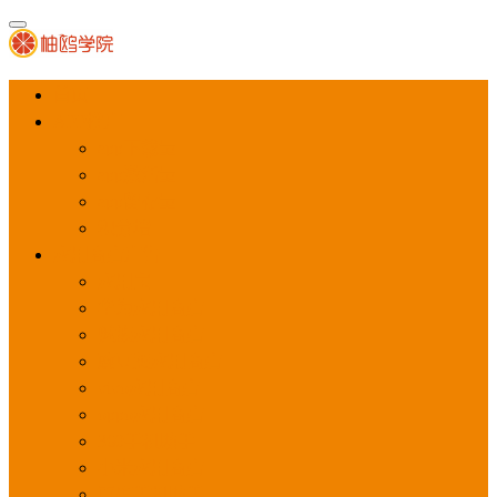
首页
APP推广
app下载量
app激活量
app留存量
积分墙
应用商店广告
应用宝
华为应用商店
魅族应用商店
豌豆荚应用商店
vivo应用商店
oppo应用商店
360手机助手
小米应用商店
百度手机助手