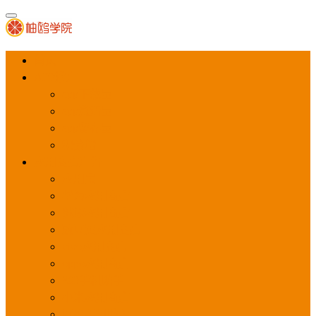
首页
APP推广
app下载量
app激活量
app留存量
积分墙
应用商店广告
应用宝
华为应用商店
魅族应用商店
豌豆荚应用商店
vivo应用商店
oppo应用商店
360手机助手
小米应用商店
百度手机助手