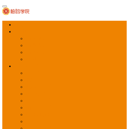
首页
APP推广
app下载量
app激活量
app留存量
积分墙
应用商店广告
应用宝
华为应用商店
魅族应用商店
豌豆荚应用商店
vivo应用商店
oppo应用商店
360手机助手
小米应用商店
百度手机助手