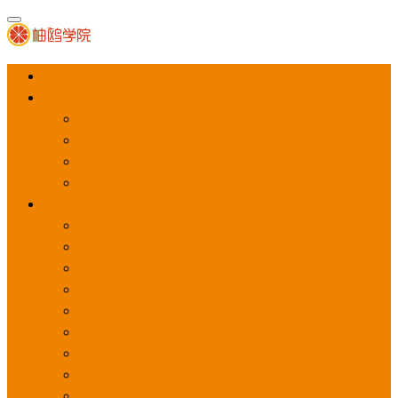
首页
APP推广
app下载量
app激活量
app留存量
积分墙
应用商店广告
应用宝
华为应用商店
魅族应用商店
豌豆荚应用商店
vivo应用商店
oppo应用商店
360手机助手
小米应用商店
百度手机助手