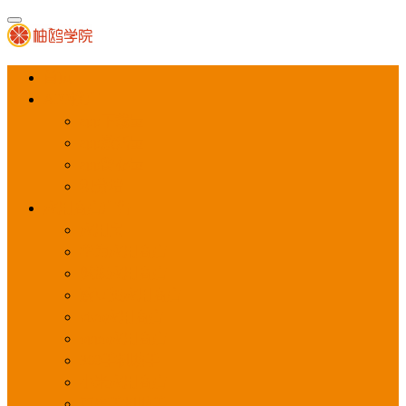
首页
APP推广
app下载量
app激活量
app留存量
积分墙
应用商店广告
应用宝
华为应用商店
魅族应用商店
豌豆荚应用商店
vivo应用商店
oppo应用商店
360手机助手
小米应用商店
百度手机助手