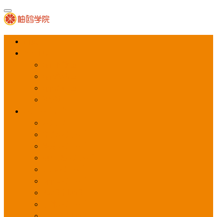
首页
APP推广
app下载量
app激活量
app留存量
积分墙
应用商店广告
应用宝
华为应用商店
魅族应用商店
豌豆荚应用商店
vivo应用商店
oppo应用商店
360手机助手
小米应用商店
百度手机助手