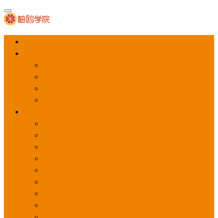
首页
APP推广
app下载量
app激活量
app留存量
积分墙
应用商店广告
应用宝
华为应用商店
魅族应用商店
豌豆荚应用商店
vivo应用商店
oppo应用商店
360手机助手
小米应用商店
百度手机助手