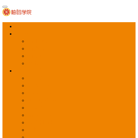
首页
APP推广
app下载量
app激活量
app留存量
积分墙
应用商店广告
应用宝
华为应用商店
魅族应用商店
豌豆荚应用商店
vivo应用商店
oppo应用商店
360手机助手
小米应用商店
百度手机助手