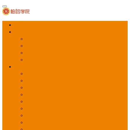
首页
APP推广
app下载量
app激活量
app留存量
积分墙
应用商店广告
应用宝
华为应用商店
魅族应用商店
豌豆荚应用商店
vivo应用商店
oppo应用商店
360手机助手
小米应用商店
百度手机助手