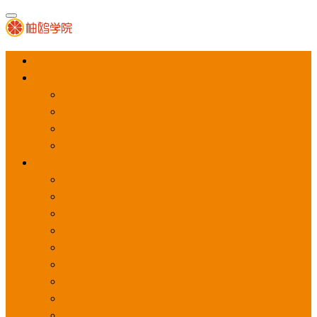
首页
APP推广
app下载量
app激活量
app留存量
积分墙
应用商店广告
应用宝
华为应用商店
魅族应用商店
豌豆荚应用商店
vivo应用商店
oppo应用商店
360手机助手
小米应用商店
百度手机助手