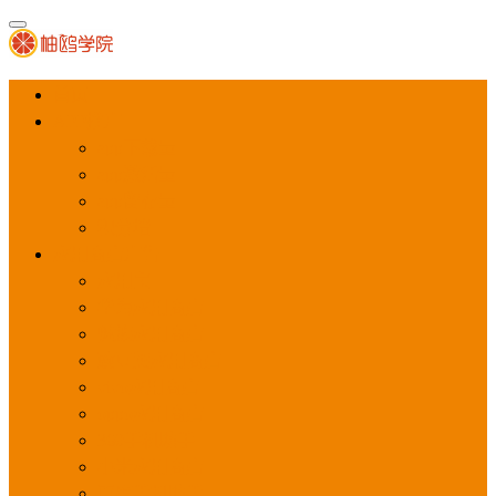
首页
APP推广
app下载量
app激活量
app留存量
积分墙
应用商店广告
应用宝
华为应用商店
魅族应用商店
豌豆荚应用商店
vivo应用商店
oppo应用商店
360手机助手
小米应用商店
百度手机助手