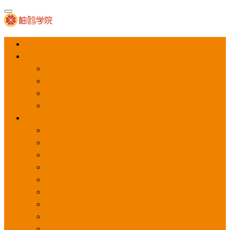
首页
APP推广
app下载量
app激活量
app留存量
积分墙
应用商店广告
应用宝
华为应用商店
魅族应用商店
豌豆荚应用商店
vivo应用商店
oppo应用商店
360手机助手
小米应用商店
百度手机助手