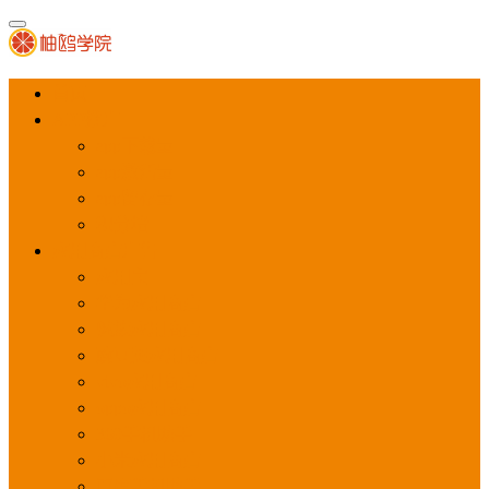
首页
APP推广
app下载量
app激活量
app留存量
积分墙
应用商店广告
应用宝
华为应用商店
魅族应用商店
豌豆荚应用商店
vivo应用商店
oppo应用商店
360手机助手
小米应用商店
百度手机助手