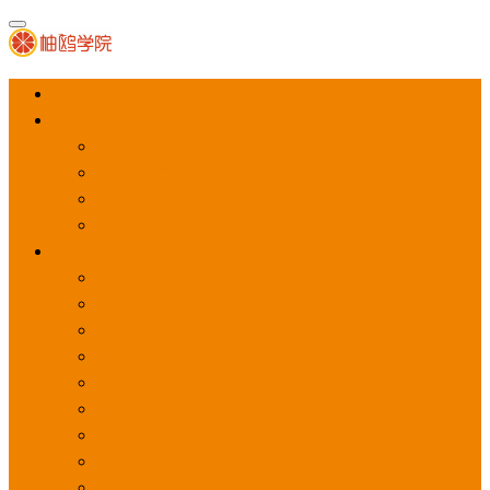
首页
APP推广
app下载量
app激活量
app留存量
积分墙
应用商店广告
应用宝
华为应用商店
魅族应用商店
豌豆荚应用商店
vivo应用商店
oppo应用商店
360手机助手
小米应用商店
百度手机助手