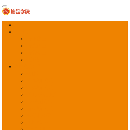
首页
APP推广
app下载量
app激活量
app留存量
积分墙
应用商店广告
应用宝
华为应用商店
魅族应用商店
豌豆荚应用商店
vivo应用商店
oppo应用商店
360手机助手
小米应用商店
百度手机助手