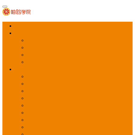
首页
APP推广
app下载量
app激活量
app留存量
积分墙
应用商店广告
应用宝
华为应用商店
魅族应用商店
豌豆荚应用商店
vivo应用商店
oppo应用商店
360手机助手
小米应用商店
百度手机助手