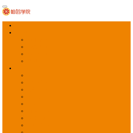
首页
APP推广
app下载量
app激活量
app留存量
积分墙
应用商店广告
应用宝
华为应用商店
魅族应用商店
豌豆荚应用商店
vivo应用商店
oppo应用商店
360手机助手
小米应用商店
百度手机助手