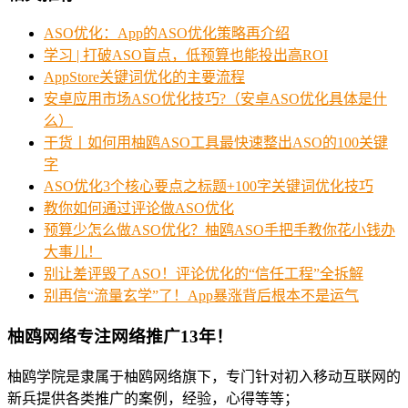
ASO优化：App的ASO优化策略再介绍
学习 | 打破ASO盲点，低预算也能投出高ROI
AppStore关键词优化的主要流程
安卓应用市场ASO优化技巧?（安卓ASO优化具体是什
么）
干货丨如何用柚鸥ASO工具最快速整出ASO的100关键
字
ASO优化3个核心要点之标题+100字关键词优化技巧
教你如何通过评论做ASO优化
预算少怎么做ASO优化？柚鸥ASO手把手教你花小钱办
大事儿！
别让差评毁了ASO！评论优化的“信任工程”全拆解
别再信“流量玄学”了！App暴涨背后根本不是运气
柚鸥网络专注网络推广13年！
柚鸥学院是隶属于柚鸥网络旗下，专门针对初入移动互联网的
新兵提供各类推广的案例，经验，心得等等；