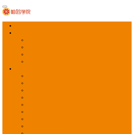
首页
APP推广
app下载量
app激活量
app留存量
积分墙
应用商店广告
应用宝
华为应用商店
魅族应用商店
豌豆荚应用商店
vivo应用商店
oppo应用商店
360手机助手
小米应用商店
百度手机助手