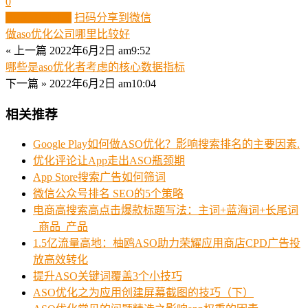
0
生成分享图片
扫码分享到微信
做aso优化公司哪里比较好
« 上一篇
2022年6月2日 am9:52
哪些是aso优化者考虑的核心数据指标
下一篇 »
2022年6月2日 am10:04
相关推荐
Google Play如何做ASO优化？影响搜索排名的主要因素.
优化评论让App走出ASO瓶颈期
App Store搜索广告如何筛词
微信公众号排名 SEO的5个策略
电商高搜索高点击爆款标题写法：主词+蓝海词+长尾词
_商品_产品
1.5亿流量高地：柚鸥ASO助力荣耀应用商店CPD广告投
放高效转化
提升ASO关键词覆盖3个小技巧
ASO优化之为应用创建屏幕截图的技巧（下）