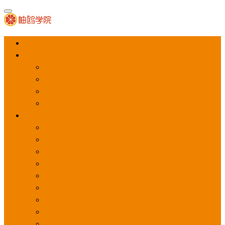
首页
APP推广
app下载量
app激活量
app留存量
积分墙
应用商店广告
应用宝
华为应用商店
魅族应用商店
豌豆荚应用商店
vivo应用商店
oppo应用商店
360手机助手
小米应用商店
百度手机助手