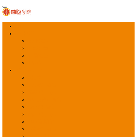
首页
APP推广
app下载量
app激活量
app留存量
积分墙
应用商店广告
应用宝
华为应用商店
魅族应用商店
豌豆荚应用商店
vivo应用商店
oppo应用商店
360手机助手
小米应用商店
百度手机助手