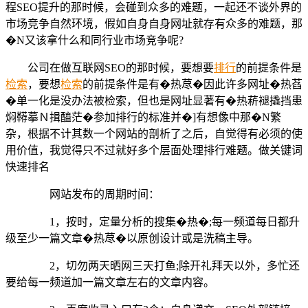
程SEO提升的那时候，会碰到众多的难题，一起还不谈外界的
市场竞争自然环境，假如自身自身网址就存有众多的难题，那
�N又该拿什么和同行业市场竞争呢?
公司在做互联网SEO的那时候，要想要
排行
的前提条件是
检索
，要想
检索
的前提条件是有�热荩�因此许多网址�热萏
�单一化是没办法被检索，但也是网址显著有�热菥褪撬挡患
焖鞯摹Ｎ揖醯茫�参加排行的标准并�]有想像中那�N繁
杂，根据不计其数一个网站的剖析了之后，自觉得有必须的使
用价值，我觉得只不过就好多个层面处理排行难题。做关键词
快速排名
网站发布的周期时间：
1，按时，定量分析的搜集�热�;每一频道每日都升
级至少一篇文章�热荩�以原创设计或是洗稿主导。
2，切勿两天晒网三天打鱼;除开礼拜天以外，多忙还
要给每一频道加一篇文章左右的文章内容。