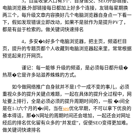
3，百度收录入口有3个：自身递交、SEO外部链接、
电脑浏览器;外部链接每日都加上好多个连接，友链每星期换
两三个，每升级文章内容换好几个电脑浏览器自身点一下看一
下，假如发现错误立即改动，如果不是就作为是提升PV了，
都是有益于检索的。做关键词快速排名
4，多安�b好多个电脑浏览器，把主页，频道栏目
页，提升的专题页都个人收藏到电脑浏览器起来里，常常根据
预览起来打开网页。
谨记：每一能够 升级的频道，是必须每日都升级�
热荩�它是许多站滋养蛛蛛的方式。
如今做网络推广自身就并不是1个一成不变的事儿，必须
重视众多的提升关键点难题，一起在具体的提升全过程中，网
址要上排行，全是必须必须的提升周期时间的，一般 �r间全
是在1-3六个月的�r间，当在
seo
优化早期，不可以拿下优良的
基本得话，那�N网址的周期时间还会增加，一起还会对网址
经后的排名优化留有众多的”并发症”，促使SEO变得更加难。
做关键词快速排名