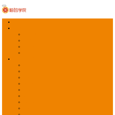
首页
APP推广
app下载量
app激活量
app留存量
积分墙
应用商店广告
应用宝
华为应用商店
魅族应用商店
豌豆荚应用商店
vivo应用商店
oppo应用商店
360手机助手
小米应用商店
百度手机助手