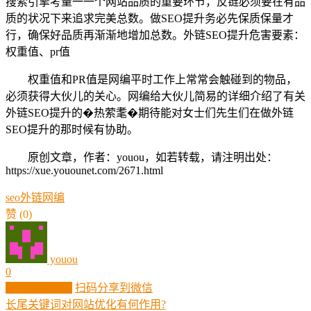
搜索引擎考量一一个网站品质的重要环节，反链必须要在有品
质的状况下来追求完美总数。做SEO提升务必先保质保量才
行，确保好品质再渐渐地增加总数。外链SEO提升危害要素：
权重值、pr值
权重值和PR值是网编平时工作上常常会触碰到的物品，
必须获得大伙儿的关心。网编给大伙儿简易的详细介绍了有关
外链SEO提升的�热萦耄�期待能对女士们先生们在做外链
SEO提升的那时候有协助。
原创文章，作者：youou，如若转载，请注明出处：
https://xue.youounet.com/2671.html
seo
外链
网编
赞
(0)
youou
0
生成分享图片
扫码分享到微信
长尾关键词对网站优化有何作用?