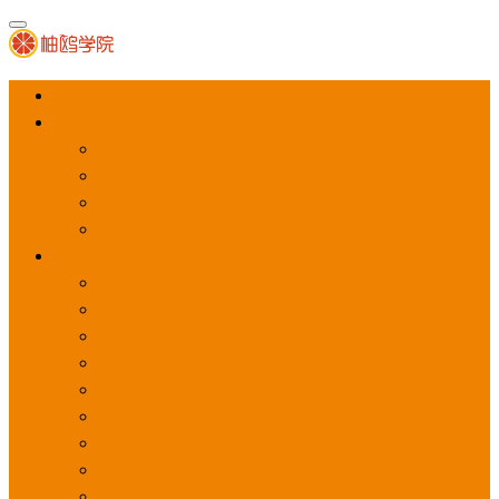
首页
APP推广
app下载量
app激活量
app留存量
积分墙
应用商店广告
应用宝
华为应用商店
魅族应用商店
豌豆荚应用商店
vivo应用商店
oppo应用商店
360手机助手
小米应用商店
百度手机助手