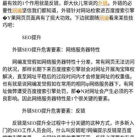
最有效的1个作用就是反链，即大伙儿常说的
外链
。外链的必
要性
网编
坚信我们都知道，外链针对网站检索进百度搜索引擎
�Y果网页页面具有了挺大功效。下边就跟随
网编
看来某些技
巧吧：
SEO提升
外链SEO提升危害要素：网络服务器特性
网编发觉假如网络服务器特性十分差，常有网页无法访问
的状况，那样长期下来百度搜索引擎就会对网址开展淘宝降权
解决，直至网址平稳后的过段时间内才会修复网址的权重值。
也有就是说网编发觉假如在常用的相同ip网络服务器下，有网
址做弊遭受百度搜索引擎处罚，那�N对网址会产生必须的不
良影响。因此网络服务器特性是1个很关键的要素。
外链SEO提升危害要素：反链
反链是SEO提升全过程中十分关键的这种方式，许多新入
门的SEO工作人员会问，什么叫反链呢?网编提示反链是百度