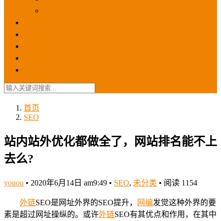
苹果ios商店
ASO优化
GEO优化
苹果ASA
SEO优化
联系我们
首页
SEO
站内站外优化都做全了，网站排名能不上
去么?
youou
•
2020年6月14日 am9:49
•
SEO
,
未分类
•
阅读 1154
外链
SEO是网址外界的SEO提升，
网编
发觉这种外界的要
素是超过网址操纵的。或许
外链
SEO有其优点和作用，在其中