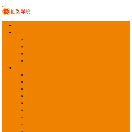
首页
APP推广
app下载量
app激活量
app留存量
积分墙
应用商店广告
应用宝
华为应用商店
魅族应用商店
豌豆荚应用商店
vivo应用商店
oppo应用商店
360手机助手
小米应用商店
百度手机助手