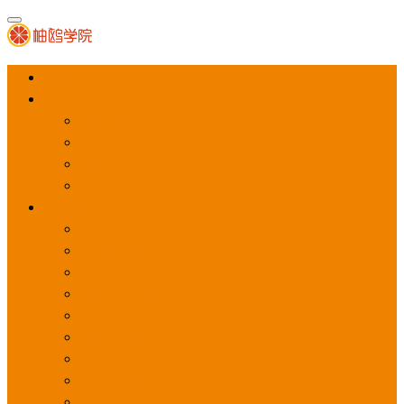
首页
APP推广
app下载量
app激活量
app留存量
积分墙
应用商店广告
应用宝
华为应用商店
魅族应用商店
豌豆荚应用商店
vivo应用商店
oppo应用商店
360手机助手
小米应用商店
百度手机助手