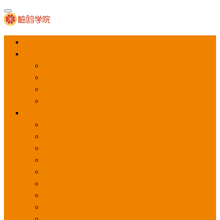
首页
APP推广
app下载量
app激活量
app留存量
积分墙
应用商店广告
应用宝
华为应用商店
魅族应用商店
豌豆荚应用商店
vivo应用商店
oppo应用商店
360手机助手
小米应用商店
百度手机助手